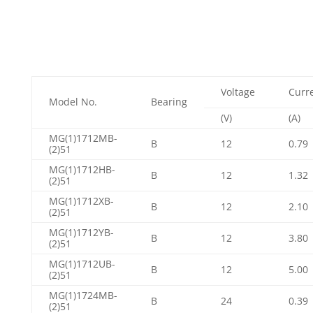
Voltage
Curr
Model No.
Bearing
(V)
(A)
MG(1)1712MB-
B
12
0.79
(2)51
MG(1)1712HB-
B
12
1.32
(2)51
MG(1)1712XB-
B
12
2.10
(2)51
MG(1)1712YB-
B
12
3.80
(2)51
MG(1)1712UB-
B
12
5.00
(2)51
MG(1)1724MB-
B
24
0.39
(2)51