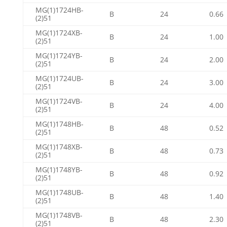
MG(1)1724HB-
B
24
0.66
(2)51
MG(1)1724XB-
B
24
1.00
(2)51
MG(1)1724YB-
B
24
2.00
(2)51
MG(1)1724UB-
B
24
3.00
(2)51
MG(1)1724VB-
B
24
4.00
(2)51
MG(1)1748HB-
B
48
0.52
(2)51
MG(1)1748XB-
B
48
0.73
(2)51
MG(1)1748YB-
B
48
0.92
(2)51
MG(1)1748UB-
B
48
1.40
(2)51
MG(1)1748VB-
B
48
2.30
(2)51