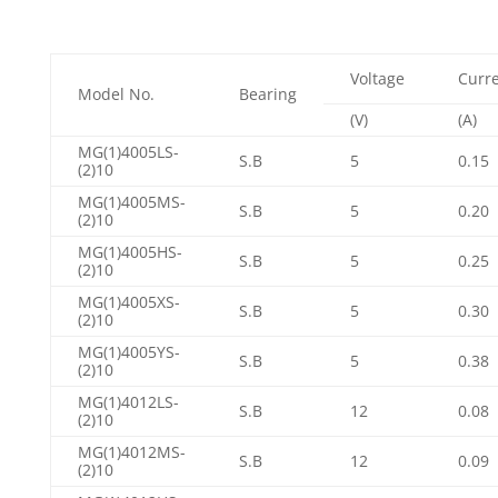
Voltage
Curr
Model No.
Bearing
(V)
(A)
MG(1)4005LS-
S.B
5
0.15
(2)10
MG(1)4005MS-
S.B
5
0.20
(2)10
MG(1)4005HS-
S.B
5
0.25
(2)10
MG(1)4005XS-
S.B
5
0.30
(2)10
MG(1)4005YS-
S.B
5
0.38
(2)10
MG(1)4012LS-
S.B
12
0.08
(2)10
MG(1)4012MS-
S.B
12
0.09
(2)10