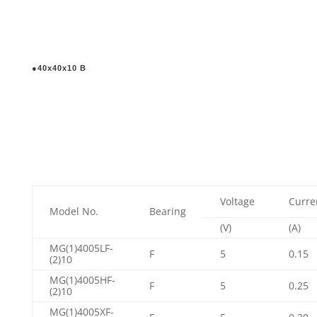
●40x40x10 B
Voltage
Curre
Model No.
Bearing
(V)
(A)
MG(1)4005LF-
F
5
0.15
(2)10
MG(1)4005HF-
F
5
0.25
(2)10
MG(1)4005XF-