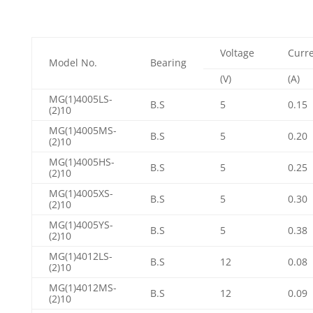
Voltage
Curr
Model No.
Bearing
(V)
(A)
MG(1)4005LS-
B.S
5
0.15
(2)10
MG(1)4005MS-
B.S
5
0.20
(2)10
MG(1)4005HS-
B.S
5
0.25
(2)10
MG(1)4005XS-
B.S
5
0.30
(2)10
MG(1)4005YS-
B.S
5
0.38
(2)10
MG(1)4012LS-
B.S
12
0.08
(2)10
MG(1)4012MS-
B.S
12
0.09
(2)10