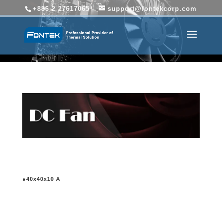
+886 2 27617065
support@fontekcorp.com
●40x40x10 A