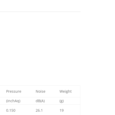
Pressure
Noise
Weight
(inchAq)
dB(A)
(g)
0.150
26.1
19