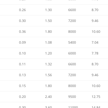
0.26
1.30
6600
8.70
0.30
1.50
7200
9.46
0.36
1.80
8000
10.60
0.09
1.08
5400
7.04
0.10
1.20
6000
7.78
0.11
1.32
6600
8.70
0.13
1.56
7200
9.46
0.15
1.80
8000
10.60
0.20
2.40
9500
12.75
0.30
3.60
11000
14.84