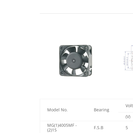
Vol
Model No.
Bearing
(V)
MG(1)4005MF -
F.S.B
5
(2)15