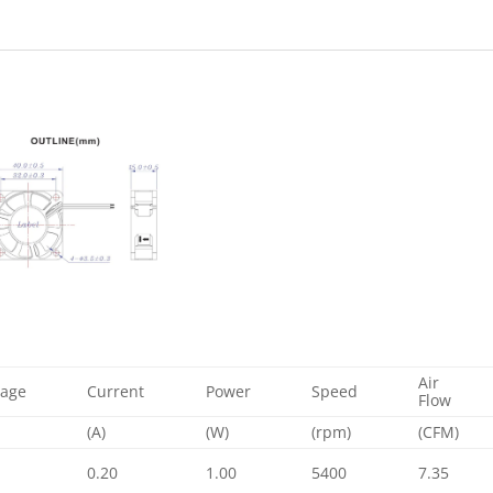
Air
tage
Current
Power
Speed
Flow
(A)
(W)
(rpm)
(CFM)
0.20
1.00
5400
7.35