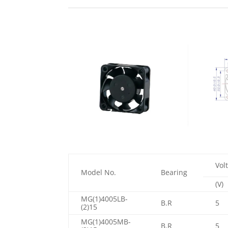
Vol
Model No.
Bearing
(V)
MG(1)4005LB-
B.R
5
(2)15
MG(1)4005MB-
B.R
5