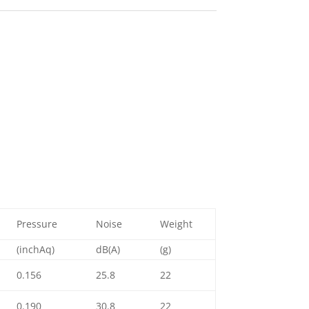
Pressure
Noise
Weight
(inchAq)
dB(A)
(g)
0.156
25.8
22
0.190
30.8
22