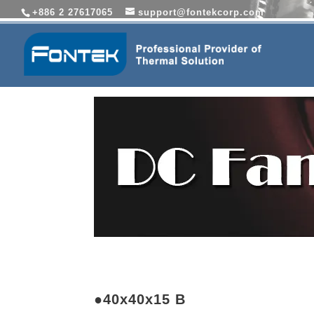
+886 2 27617065
support@fontekcorp.com
●40x40x15 B