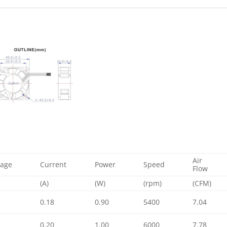
Air
tage
Current
Power
Speed
Flow
(A)
(W)
(rpm)
(CFM)
0.18
0.90
5400
7.04
0.20
1.00
6000
7.78