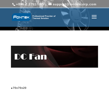
+886 2 27617065
support@fontekcorp.com
●70x70x20