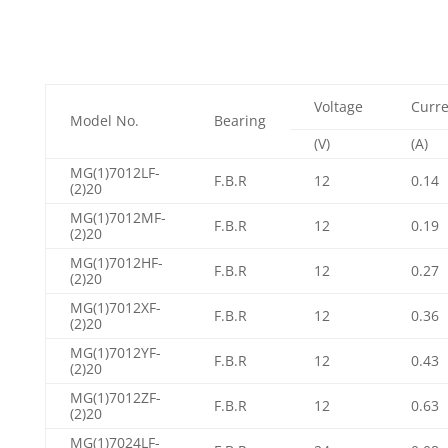
Voltage
Curre
Model No.
Bearing
(V)
(A)
MG(1)7012LF-
F.B.R
12
0.14
(2)20
MG(1)7012MF-
F.B.R
12
0.19
(2)20
MG(1)7012HF-
F.B.R
12
0.27
(2)20
MG(1)7012XF-
F.B.R
12
0.36
(2)20
MG(1)7012YF-
F.B.R
12
0.43
(2)20
MG(1)7012ZF-
F.B.R
12
0.63
(2)20
MG(1)7024LF-